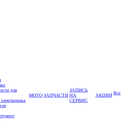
и
ика
ости для
ЗАПИСЬ
Все
МОТО
ЗАПЧАСТИ
НА
АКЦИИ
 электроника
СЕРВИС
иля
трумент