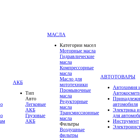
МАСЛА
Категории масел
Моторные масла
Гидравлические
масла
Компрессорные
масла
АВТОТОВАРЫ
Масло для
АКБ
мототехники
Автохимия 
Промывочные
Тип
Автокосмет
масла
Авто
Принадлежн
Редукторные
по
Легковые
автомобиля
масла
АКБ
Электрика и
Трансмиссионные
по
Грузовые
для автомоб
масла
ам
АКБ
Инструмент
Фильтры
Электроинс
Воздушные
фильтры