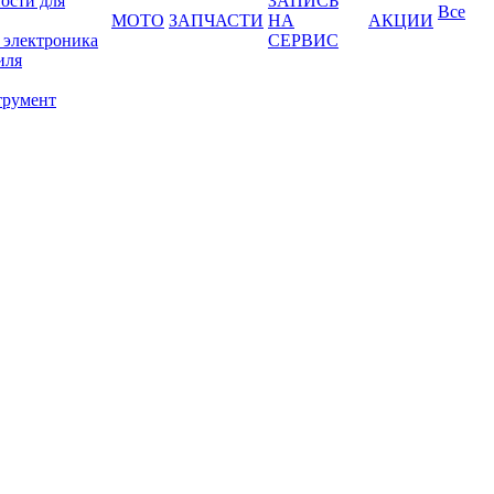
ости для
ЗАПИСЬ
Все
МОТО
ЗАПЧАСТИ
НА
АКЦИИ
 электроника
СЕРВИС
иля
трумент