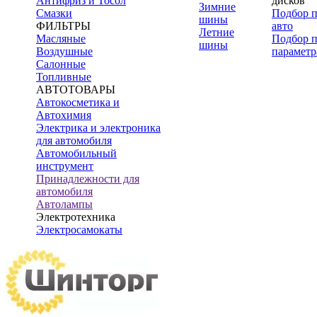
Антифриз и Тосол
дисков
Зимние
Смазки
Подбор 
шины
ФИЛЬТРЫ
авто
Летние
Масляные
Подбор 
шины
Воздушные
параметр
Салонные
Топливные
АВТОТОВАРЫ
Автокосметика и
Автохимия
Электрика и электроника
для автомобиля
Автомобильный
инструмент
Принадлежности для
автомобиля
Автолампы
Электротехника
Электросамокаты