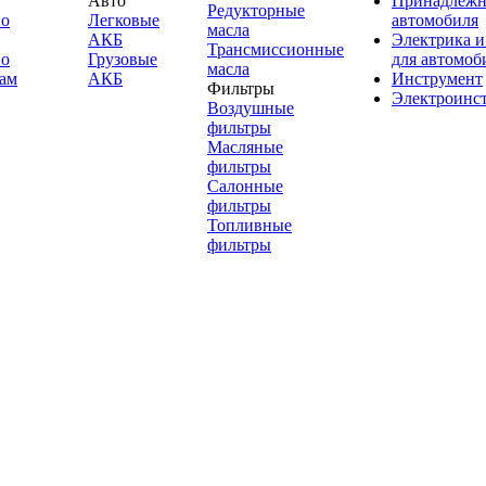
Авто
Принадлежн
Редукторные
по
Легковые
автомобиля
масла
АКБ
Электрика и
Трансмиссионные
по
Грузовые
для автомоб
масла
ам
АКБ
Инструмент
Фильтры
Электроинс
Воздушные
фильтры
Масляные
фильтры
Салонные
фильтры
Топливные
фильтры