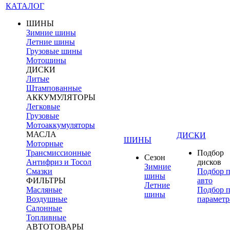
КАТАЛОГ
ШИНЫ
Зимние шины
Летние шины
Грузовые шины
Мотошины
ДИСКИ
Литые
Штампованные
АККУМУЛЯТОРЫ
Легковые
Грузовые
Мотоаккумуляторы
МАСЛА
ДИСКИ
ШИНЫ
Моторные
Трансмиссионные
Подбор
Сезон
Антифриз и Тосол
дисков
Зимние
Смазки
Подбор 
шины
ФИЛЬТРЫ
авто
Летние
Масляные
Подбор 
шины
Воздушные
параметр
Салонные
Топливные
АВТОТОВАРЫ