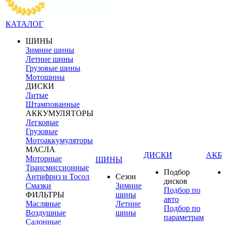
КАТАЛОГ
ШИНЫ
Зимние шины
Летние шины
Грузовые шины
Мотошины
ДИСКИ
Литые
Штампованные
АККУМУЛЯТОРЫ
Легковые
Грузовые
Мотоаккумуляторы
МАСЛА
ДИСКИ
АКБ
Моторные
ШИНЫ
Трансмиссионные
Подбор
Антифриз и Тосол
Сезон
дисков
Смазки
Зимние
Подбор по
ФИЛЬТРЫ
шины
авто
Масляные
Летние
Подбор по
Воздушные
шины
параметрам
Салонные