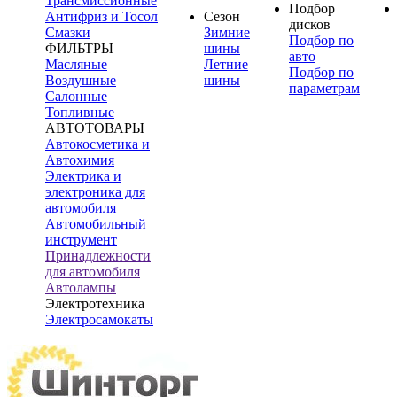
Трансмиссионные
Подбор
Антифриз и Тосол
Сезон
дисков
Смазки
Зимние
Подбор по
ФИЛЬТРЫ
шины
авто
Масляные
Летние
Подбор по
Воздушные
шины
параметрам
Салонные
Топливные
АВТОТОВАРЫ
Автокосметика и
Автохимия
Электрика и
электроника для
автомобиля
Автомобильный
инструмент
Принадлежности
для автомобиля
Автолампы
Электротехника
Электросамокаты