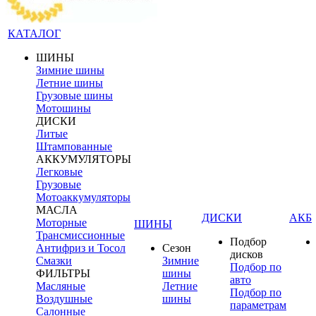
КАТАЛОГ
ШИНЫ
Зимние шины
Летние шины
Грузовые шины
Мотошины
ДИСКИ
Литые
Штампованные
АККУМУЛЯТОРЫ
Легковые
Грузовые
Мотоаккумуляторы
МАСЛА
ДИСКИ
АКБ
Моторные
ШИНЫ
Трансмиссионные
Подбор
Антифриз и Тосол
Сезон
дисков
Смазки
Зимние
Подбор по
ФИЛЬТРЫ
шины
авто
Масляные
Летние
Подбор по
Воздушные
шины
параметрам
Салонные