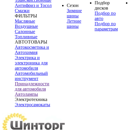
Трансмиссионные
Подбор
Антифриз и Тосол
Сезон
дисков
Смазки
Зимние
Подбор по
ФИЛЬТРЫ
шины
авто
Масляные
Летние
Подбор по
Воздушные
шины
параметрам
Салонные
Топливные
АВТОТОВАРЫ
Автокосметика и
Автохимия
Электрика и
электроника для
автомобиля
Автомобильный
инструмент
Принадлежности
для автомобиля
Автолампы
Электротехника
Электросамокаты