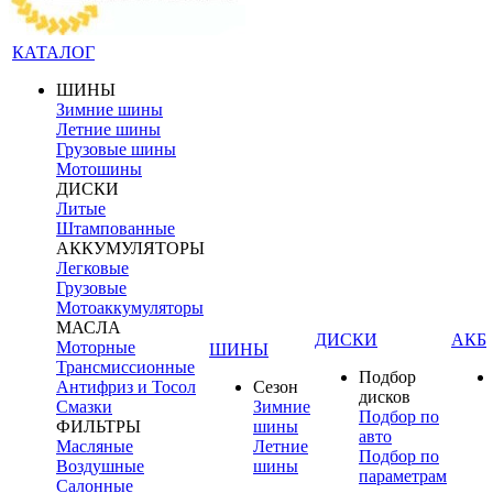
КАТАЛОГ
ШИНЫ
Зимние шины
Летние шины
Грузовые шины
Мотошины
ДИСКИ
Литые
Штампованные
АККУМУЛЯТОРЫ
Легковые
Грузовые
Мотоаккумуляторы
МАСЛА
ДИСКИ
АКБ
Моторные
ШИНЫ
Трансмиссионные
Подбор
Антифриз и Тосол
Сезон
дисков
Смазки
Зимние
Подбор по
ФИЛЬТРЫ
шины
авто
Масляные
Летние
Подбор по
Воздушные
шины
параметрам
Салонные