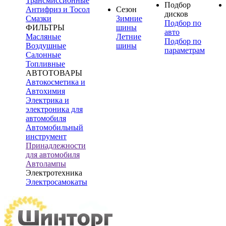
Трансмиссионные
Подбор
Антифриз и Тосол
Сезон
дисков
Смазки
Зимние
Подбор по
ФИЛЬТРЫ
шины
авто
Масляные
Летние
Подбор по
Воздушные
шины
параметрам
Салонные
Топливные
АВТОТОВАРЫ
Автокосметика и
Автохимия
Электрика и
электроника для
автомобиля
Автомобильный
инструмент
Принадлежности
для автомобиля
Автолампы
Электротехника
Электросамокаты