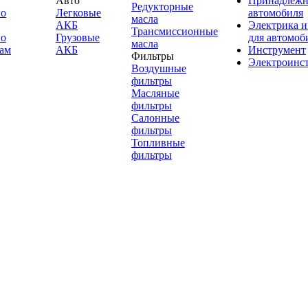
Авто
Принадлежн
Редукторные
по
Легковые
автомобиля
масла
АКБ
Электрика и
Трансмиссионные
по
Грузовые
для автомоб
масла
ам
АКБ
Инструмент
Фильтры
Электроинс
Воздушные
фильтры
Масляные
фильтры
Салонные
фильтры
Топливные
фильтры