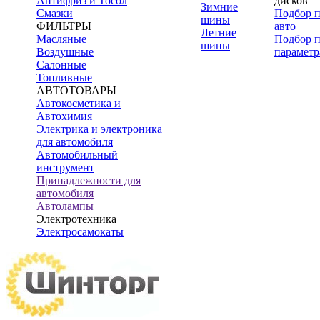
Антифриз и Тосол
дисков
Зимние
Смазки
Подбор 
шины
ФИЛЬТРЫ
авто
Летние
Масляные
Подбор 
шины
Воздушные
параметр
Салонные
Топливные
АВТОТОВАРЫ
Автокосметика и
Автохимия
Электрика и электроника
для автомобиля
Автомобильный
инструмент
Принадлежности для
автомобиля
Автолампы
Электротехника
Электросамокаты