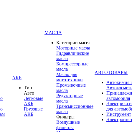
МАСЛА
Категории масел
Моторные масла
Гидравлические
масла
Компрессорные
масла
АВТОТОВАРЫ
Масло для
АКБ
мототехники
Автохимия 
Промывочные
Тип
Автокосмет
масла
Авто
Принадлежн
Редукторные
по
Легковые
автомобиля
масла
АКБ
Электрика и
Трансмиссионные
по
Грузовые
для автомоб
масла
ам
АКБ
Инструмент
Фильтры
Электроинс
Воздушные
фильтры