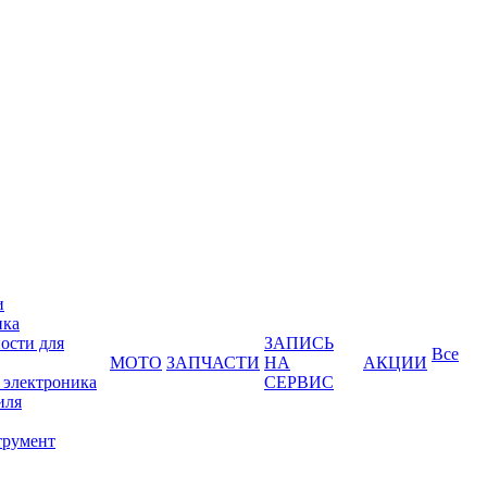
и
ика
ости для
ЗАПИСЬ
Все
МОТО
ЗАПЧАСТИ
НА
АКЦИИ
 электроника
СЕРВИС
иля
трумент