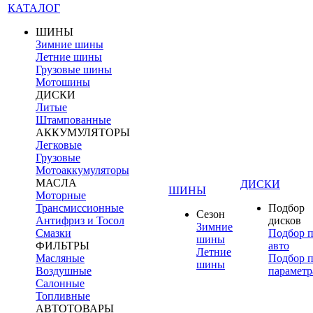
КАТАЛОГ
ШИНЫ
Зимние шины
Летние шины
Грузовые шины
Мотошины
ДИСКИ
Литые
Штампованные
АККУМУЛЯТОРЫ
Легковые
Грузовые
Мотоаккумуляторы
МАСЛА
ДИСКИ
ШИНЫ
Моторные
Трансмиссионные
Подбор
Сезон
Антифриз и Тосол
дисков
Зимние
Смазки
Подбор 
шины
ФИЛЬТРЫ
авто
Летние
Масляные
Подбор 
шины
Воздушные
параметр
Салонные
Топливные
АВТОТОВАРЫ