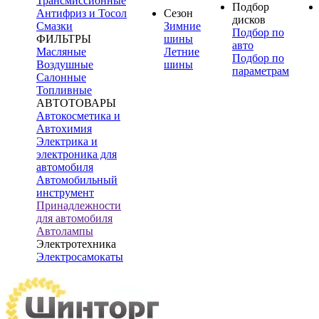
Трансмиссионные
Подбор
Антифриз и Тосол
Сезон
дисков
Смазки
Зимние
Подбор по
ФИЛЬТРЫ
шины
авто
Масляные
Летние
Подбор по
Воздушные
шины
параметрам
Салонные
Топливные
АВТОТОВАРЫ
Автокосметика и
Автохимия
Электрика и
электроника для
автомобиля
Автомобильный
инструмент
Принадлежности
для автомобиля
Автолампы
Электротехника
Электросамокаты