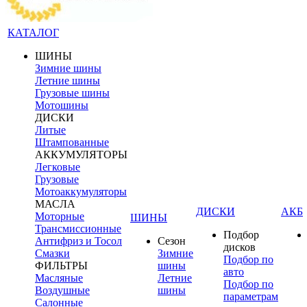
КАТАЛОГ
ШИНЫ
Зимние шины
Летние шины
Грузовые шины
Мотошины
ДИСКИ
Литые
Штампованные
АККУМУЛЯТОРЫ
Легковые
Грузовые
Мотоаккумуляторы
МАСЛА
ДИСКИ
АКБ
Моторные
ШИНЫ
Трансмиссионные
Подбор
Антифриз и Тосол
Сезон
дисков
Смазки
Зимние
Подбор по
ФИЛЬТРЫ
шины
авто
Масляные
Летние
Подбор по
Воздушные
шины
параметрам
Салонные