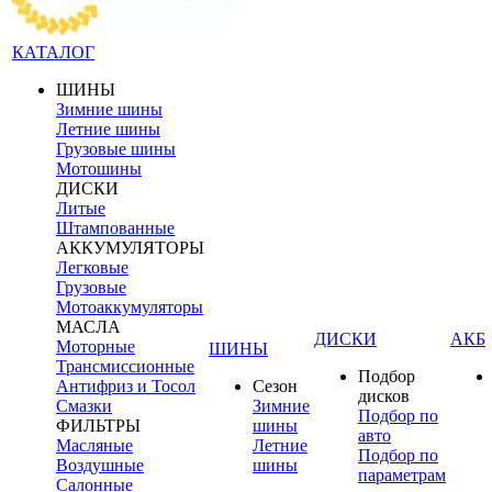
КАТАЛОГ
ШИНЫ
Зимние шины
Летние шины
Грузовые шины
Мотошины
ДИСКИ
Литые
Штампованные
АККУМУЛЯТОРЫ
Легковые
Грузовые
Мотоаккумуляторы
МАСЛА
ДИСКИ
АКБ
Моторные
ШИНЫ
Трансмиссионные
Подбор
Антифриз и Тосол
Сезон
дисков
Смазки
Зимние
Подбор по
ФИЛЬТРЫ
шины
авто
Масляные
Летние
Подбор по
Воздушные
шины
параметрам
Салонные