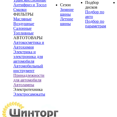
Трансмиссионные
Подбор
Антифриз и Тосол
Сезон
дисков
Смазки
Зимние
Подбор по
ФИЛЬТРЫ
шины
авто
Масляные
Летние
Подбор по
Воздушные
шины
параметрам
Салонные
Топливные
АВТОТОВАРЫ
Автокосметика и
Автохимия
Электрика и
электроника для
автомобиля
Автомобильный
инструмент
Принадлежности
для автомобиля
Автолампы
Электротехника
Электросамокаты