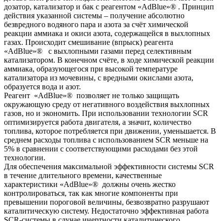
дозатор, катализатор и бак с реагентом «AdBlue»® . Принцип
действия указанной системы – получение абсолютно
безвредного водяного пара и азота за счёт химической
реакции аммиака и окиси азота, содержащейся в выхлопных
газах. Происходит смешивание (впрыск) реагента
«AdBlue»® с выхлопными газами перед селективным
катализатором. В конечном счёте, в ходе химической реакции
аммиака, образующегося при высокой температуре
катализатора из мочевины, с вредными окислами азота,
образуется вода и азот.
Реагент «AdBlue»® позволяет не только защищать
окружающую среду от негативного воздействия выхлопных
газов, но и экономить. При использовании технологии SCR
оптимизируется работа двигателя, а значит, количество
топлива, которое потребляется при движении, уменьшается. В
среднем расходы топлива с использованием SCR меньше на
5% в сравнении с соответствующими расходами без этой
технологии.
Для обеспечения максимальной эффективности системы SCR
в течение длительного времени, качественные
характеристики «AdBlue»® должны очень жестко
контролироваться, так как многие компоненты при
превышении пороговой величины, безвозвратно разрушают
каталитическую систему. Недостаточно эффективная работа
SCR-системы в случае инертности каталитического