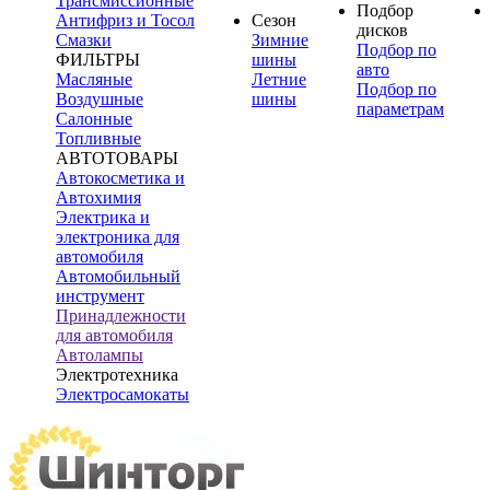
Трансмиссионные
Подбор
Антифриз и Тосол
Сезон
дисков
Смазки
Зимние
Подбор по
ФИЛЬТРЫ
шины
авто
Масляные
Летние
Подбор по
Воздушные
шины
параметрам
Салонные
Топливные
АВТОТОВАРЫ
Автокосметика и
Автохимия
Электрика и
электроника для
автомобиля
Автомобильный
инструмент
Принадлежности
для автомобиля
Автолампы
Электротехника
Электросамокаты