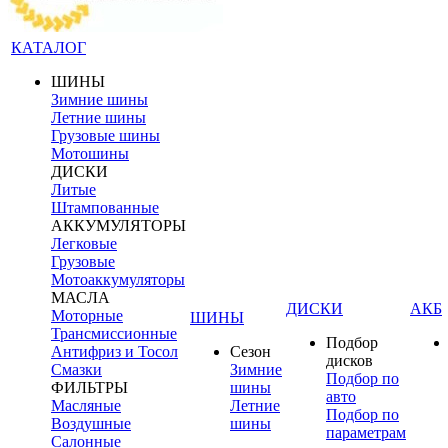
КАТАЛОГ
ШИНЫ
Зимние шины
Летние шины
Грузовые шины
Мотошины
ДИСКИ
Литые
Штампованные
АККУМУЛЯТОРЫ
Легковые
Грузовые
Мотоаккумуляторы
МАСЛА
ДИСКИ
АКБ
Моторные
ШИНЫ
Трансмиссионные
Подбор
Антифриз и Тосол
Сезон
дисков
Смазки
Зимние
Подбор по
ФИЛЬТРЫ
шины
авто
Масляные
Летние
Подбор по
Воздушные
шины
параметрам
Салонные