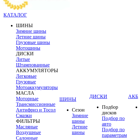
КАТАЛОГ
ШИНЫ
Зимние шины
Летние шины
Грузовые шины
Мотошины
ДИСКИ
Литые
Штампованные
АККУМУЛЯТОРЫ
Легковые
Грузовые
Мотоаккумуляторы
МАСЛА
ДИСКИ
АКБ
Моторные
ШИНЫ
Трансмиссионные
Подбор
Антифриз и Тосол
Сезон
дисков
Смазки
Зимние
Подбор по
ФИЛЬТРЫ
шины
авто
Масляные
Летние
Подбор по
Воздушные
шины
параметрам
Салонные