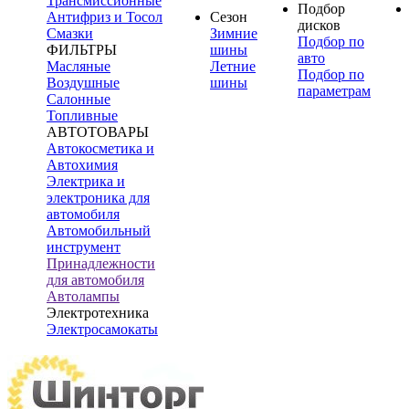
Трансмиссионные
Подбор
Антифриз и Тосол
Сезон
дисков
Смазки
Зимние
Подбор по
ФИЛЬТРЫ
шины
авто
Масляные
Летние
Подбор по
Воздушные
шины
параметрам
Салонные
Топливные
АВТОТОВАРЫ
Автокосметика и
Автохимия
Электрика и
электроника для
автомобиля
Автомобильный
инструмент
Принадлежности
для автомобиля
Автолампы
Электротехника
Электросамокаты