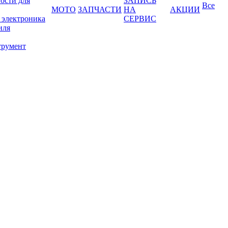
ости для
ЗАПИСЬ
Все
МОТО
ЗАПЧАСТИ
НА
АКЦИИ
 электроника
СЕРВИС
иля
трумент