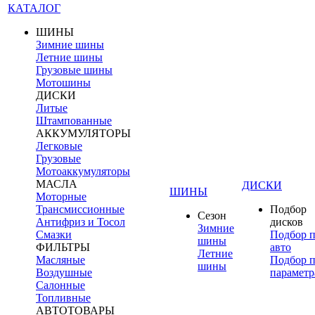
КАТАЛОГ
ШИНЫ
Зимние шины
Летние шины
Грузовые шины
Мотошины
ДИСКИ
Литые
Штампованные
АККУМУЛЯТОРЫ
Легковые
Грузовые
Мотоаккумуляторы
МАСЛА
ДИСКИ
ШИНЫ
Моторные
Трансмиссионные
Подбор
Сезон
Антифриз и Тосол
дисков
Зимние
Смазки
Подбор 
шины
ФИЛЬТРЫ
авто
Летние
Масляные
Подбор 
шины
Воздушные
параметр
Салонные
Топливные
АВТОТОВАРЫ