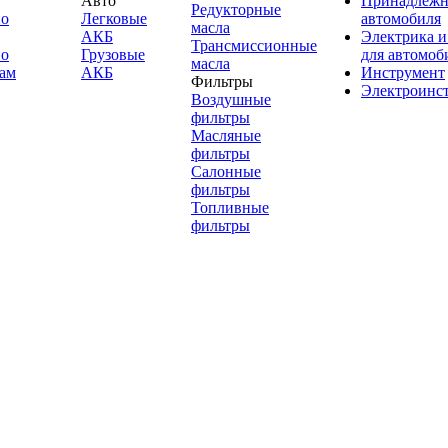
Авто
Принадлежн
Редукторные
по
Легковые
автомобиля
масла
АКБ
Электрика и
Трансмиссионные
по
Грузовые
для автомоб
масла
ам
АКБ
Инструмент
Фильтры
Электроинс
Воздушные
фильтры
Масляные
фильтры
Салонные
фильтры
Топливные
фильтры