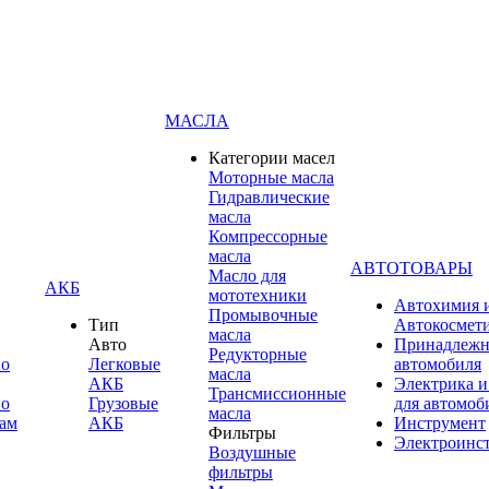
МАСЛА
Категории масел
Моторные масла
Гидравлические
масла
Компрессорные
масла
АВТОТОВАРЫ
Масло для
АКБ
мототехники
Автохимия 
Промывочные
Тип
Автокосмет
масла
Авто
Принадлежн
Редукторные
по
Легковые
автомобиля
масла
АКБ
Электрика и
Трансмиссионные
по
Грузовые
для автомоб
масла
ам
АКБ
Инструмент
Фильтры
Электроинс
Воздушные
фильтры