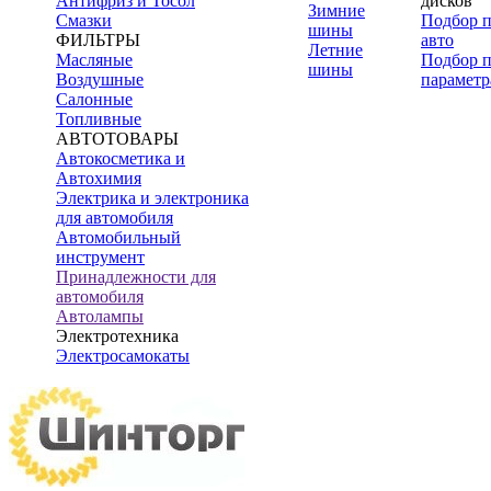
Антифриз и Тосол
дисков
Зимние
Смазки
Подбор 
шины
ФИЛЬТРЫ
авто
Летние
Масляные
Подбор 
шины
Воздушные
параметр
Салонные
Топливные
АВТОТОВАРЫ
Автокосметика и
Автохимия
Электрика и электроника
для автомобиля
Автомобильный
инструмент
Принадлежности для
автомобиля
Автолампы
Электротехника
Электросамокаты