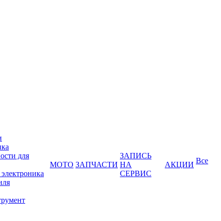
и
ика
ости для
ЗАПИСЬ
Все
МОТО
ЗАПЧАСТИ
НА
АКЦИИ
 электроника
СЕРВИС
иля
трумент