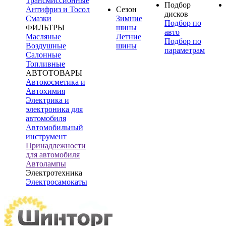
Трансмиссионные
Подбор
Антифриз и Тосол
Сезон
дисков
Смазки
Зимние
Подбор по
ФИЛЬТРЫ
шины
авто
Масляные
Летние
Подбор по
Воздушные
шины
параметрам
Салонные
Топливные
АВТОТОВАРЫ
Автокосметика и
Автохимия
Электрика и
электроника для
автомобиля
Автомобильный
инструмент
Принадлежности
для автомобиля
Автолампы
Электротехника
Электросамокаты