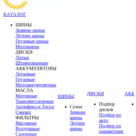
КАТАЛОГ
ШИНЫ
Зимние шины
Летние шины
Грузовые шины
Мотошины
ДИСКИ
Литые
Штампованные
АККУМУЛЯТОРЫ
Легковые
Грузовые
Мотоаккумуляторы
МАСЛА
ДИСКИ
АКБ
Моторные
ШИНЫ
Трансмиссионные
Подбор
Антифриз и Тосол
Сезон
дисков
Смазки
Зимние
Подбор по
ФИЛЬТРЫ
шины
авто
Масляные
Летние
Подбор по
Воздушные
шины
параметрам
Салонные