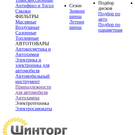
Трансмиссионные
Подбор
Антифриз и Тосол
Сезон
дисков
Смазки
Зимние
Подбор по
ФИЛЬТРЫ
шины
авто
Масляные
Летние
Подбор по
Воздушные
шины
параметрам
Салонные
Топливные
АВТОТОВАРЫ
Автокосметика и
Автохимия
Электрика и
электроника для
автомобиля
Автомобильный
инструмент
Принадлежности
для автомобиля
Автолампы
Электротехника
Электросамокаты