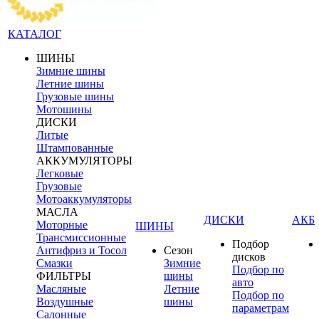
КАТАЛОГ
ШИНЫ
Зимние шины
Летние шины
Грузовые шины
Мотошины
ДИСКИ
Литые
Штампованные
АККУМУЛЯТОРЫ
Легковые
Грузовые
Мотоаккумуляторы
МАСЛА
ДИСКИ
АКБ
Моторные
ШИНЫ
Трансмиссионные
Подбор
Антифриз и Тосол
Сезон
дисков
Смазки
Зимние
Подбор по
ФИЛЬТРЫ
шины
авто
Масляные
Летние
Подбор по
Воздушные
шины
параметрам
Салонные