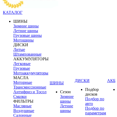
КАТАЛОГ
ШИНЫ
Зимние шины
Летние шины
Грузовые шины
Мотошины
ДИСКИ
Литые
Штампованные
АККУМУЛЯТОРЫ
Легковые
Грузовые
Мотоаккумуляторы
МАСЛА
ДИСКИ
АКБ
Моторные
ШИНЫ
Трансмиссионные
Подбор
Антифриз и Тосол
Сезон
дисков
Смазки
Зимние
Подбор по
ФИЛЬТРЫ
шины
авто
Масляные
Летние
Подбор по
Воздушные
шины
параметрам
Салонные