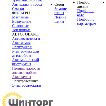
Трансмиссионные
Подбор
Антифриз и Тосол
Сезон
дисков
Смазки
Зимние
Подбор по
ФИЛЬТРЫ
шины
авто
Масляные
Летние
Подбор по
Воздушные
шины
параметрам
Салонные
Топливные
АВТОТОВАРЫ
Автокосметика и
Автохимия
Электрика и
электроника для
автомобиля
Автомобильный
инструмент
Принадлежности
для автомобиля
Автолампы
Электротехника
Электросамокаты