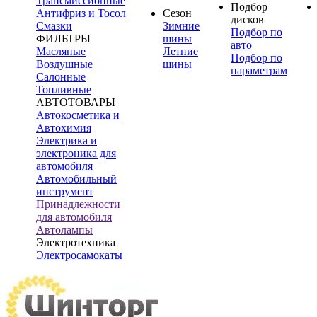
Трансмиссионные
Подбор
Антифриз и Тосол
Сезон
дисков
Смазки
Зимние
Подбор по
ФИЛЬТРЫ
шины
авто
Масляные
Летние
Подбор по
Воздушные
шины
параметрам
Салонные
Топливные
АВТОТОВАРЫ
Автокосметика и
Автохимия
Электрика и
электроника для
автомобиля
Автомобильный
инструмент
Принадлежности
для автомобиля
Автолампы
Электротехника
Электросамокаты