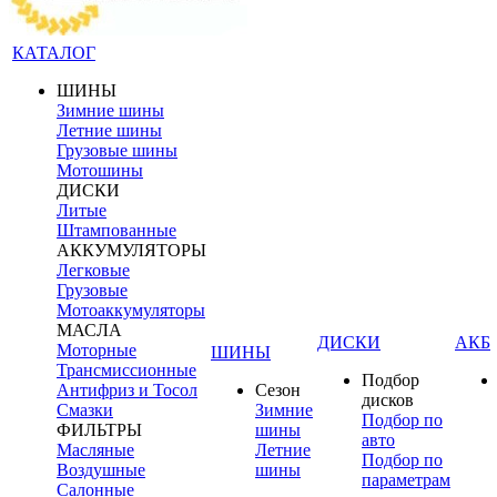
КАТАЛОГ
ШИНЫ
Зимние шины
Летние шины
Грузовые шины
Мотошины
ДИСКИ
Литые
Штампованные
АККУМУЛЯТОРЫ
Легковые
Грузовые
Мотоаккумуляторы
МАСЛА
ДИСКИ
АКБ
Моторные
ШИНЫ
Трансмиссионные
Подбор
Антифриз и Тосол
Сезон
дисков
Смазки
Зимние
Подбор по
ФИЛЬТРЫ
шины
авто
Масляные
Летние
Подбор по
Воздушные
шины
параметрам
Салонные